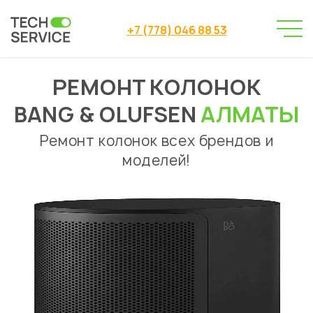
+7 (778) 046 88 53
РЕМОНТ КОЛОНОК
Сервисный центр
Ремонт колонок
→
→
Ремонт колонок Bang & Olufsen Алматы
BANG & OLUFSEN
АЛМАТЫ
Ремонт колонок всех брендов и
моделей!