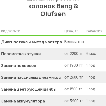
колонок Bang &
Olufsen
ВИД УСЛУГИ
ЦЕНА, ТГ.
ГАРАНТИЯ
Диагностика и выезд мастера
Бесплатно
—
Перемотка катушки
от 2200 тг
6 мес
Замена подвесов
от 1900 тг
1 год
Замена пассивных динамиков
от 2600 тг
1 год
Замена центрующей шайбы
от 1500 тг
1 год
Замена аккумулятора
от 3900 тг
1 год