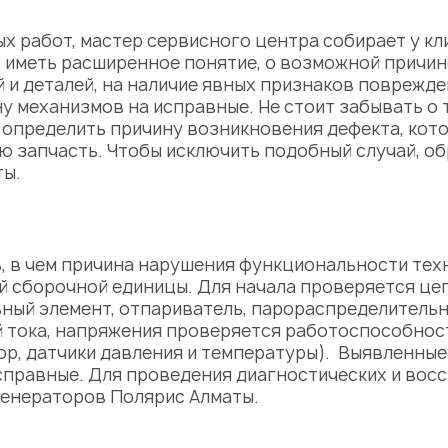
х работ, мастер сервисного центра собирает у 
иметь расширенное понятие, о возможной причине
 и деталей, на наличие явных признаков поврежде
 механизмов на исправные. Не стоит забывать о т
я определить причину возникновения дефекта, кот
ю запчасть. Чтобы исключить подобный случай, о
ты.
ь, в чем причина нарушения функциональности тех
й сборочной единицы. Для начала проверяется цеп
ный элемент, отпариватель, парораспределительн
ий тока, напряжения проверяется работоспособн
р, датчики давления и температуры). Выявленные
справные. Для проведения диагностических и восс
енераторов Полярис Алматы.