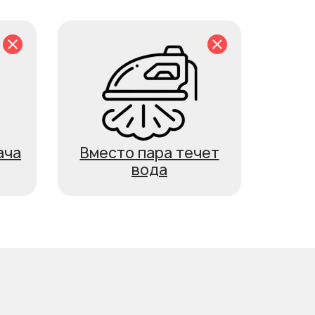
ача
Вместо пара течет
вода