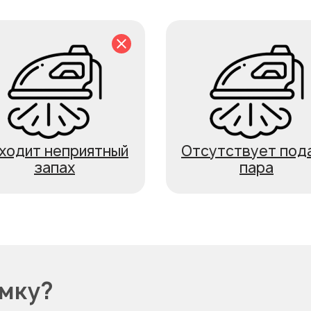
ходит неприятный
Отсутствует под
запах
пара
омку?