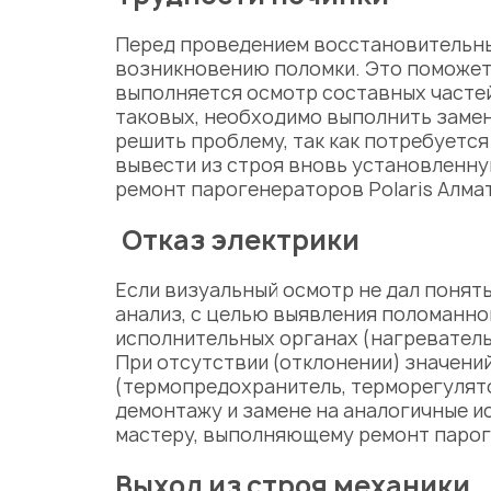
Перед проведением восстановительны
возникновению поломки. Это поможет 
выполняется осмотр составных частей
таковых, необходимо выполнить замену
решить проблему, так как потребуетс
вывести из строя вновь установленну
ремонт парогенераторов Polaris
Алма
Отказ электрики
Если визуальный осмотр не дал понят
анализ, с целью выявления поломанно
исполнительных органах (
нагреватель
При отсутствии (отклонении) значен
(термопредохранитель,
терморегулято
демонтажу и замене на аналогичные и
мастеру, выполняющему
ремонт парог
Выход из строя механики