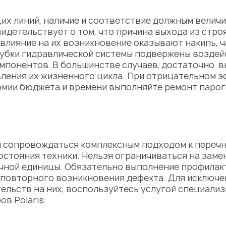
х линий, наличие и соответствие должным величи
идетельствует о том, что причина выхода из стро
лияние на их возникновение оказывают накипь, ча
рубки гидравлической системы подвержены воздей
мпонентов. В большинстве случаев, достаточно в
ления их жизненного цикла. При отрицательном э
омии бюджета и времени выполняйте р
емонт паро
 сопровождаться комплексным подходом к переч
стояния техники. Нельзя ограничиваться на заме
очной единицы. Обязательно выполнение профилак
повторного возникновения дефекта. Для исключе
тельств на них, воспользуйтесь услугой специали
в Polaris.