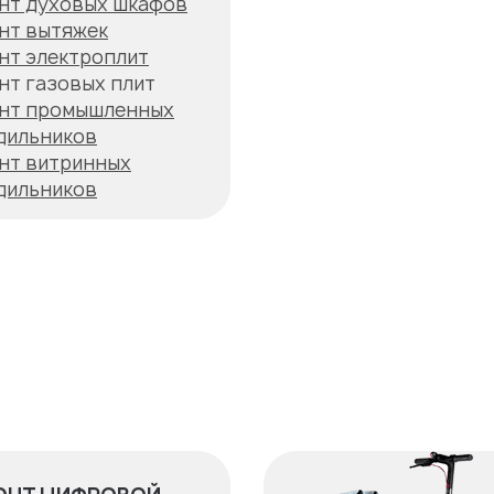
нт духовых шкафов
нт вытяжек
нт электроплит
нт газовых плит
нт промышленных
дильников
нт витринных
дильников