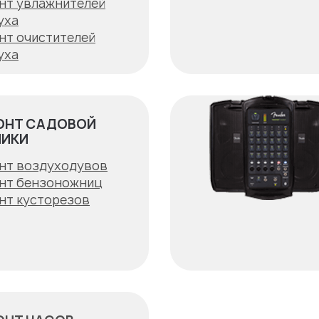
нт увлажнителей
уха
нт очистителей
уха
ОНТ САДОВОЙ
НИКИ
нт воздуходувов
нт бензоножниц
нт кусторезов