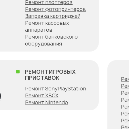
Ремонт плоттеров
Ремонт фотопринтеров
Заправка картриджей
Ремонт кассовых
аппаратов
Ремонт банковского
оборудования
РЕМОНТ ИГРОВЫХ
ПРИСТАВОК
Ре
Ре
Ремонт SonyPlayStation
Ре
Ремонт XBOX
Ре
Ремонт Nintendo
Ре
Ре
Ре
Ре