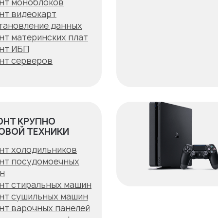
нт моноблоков
нт видеокарт
тановление данных
нт материнских плат
нт ИБП
нт серверов
ОНТ КРУПНО
ОВОЙ ТЕХНИКИ
нт холодильников
нт посудомоечных
н
нт стиральных машин
нт сушильных машин
нт варочных панелей