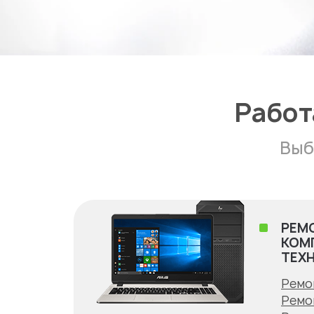
Работ
Выб
РЕМ
КОМ
ТЕХ
Ремо
Ремо