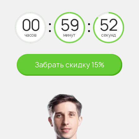
часов
минут
секунд
Забрать скидку 15%