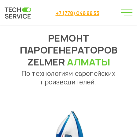
+7 (778) 046 88 53
РЕМОНТ
Сервисный центр
→
Ремонт парогенераторов
→
ПАРОГЕНЕРАТОРОВ
Ремонт парогенераторов Zelmer Алматы
ZELMER
АЛМАТЫ
По технологиям европейских
производителей.