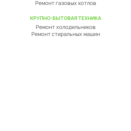
Ремонт газовых котлов
КРУПНО-БЫТОВАЯ ТЕХНИКА
Ремонт холодильников
Ремонт стиральных машин
Ремонт посудомоечных машин
Ремонт сушильных машин
Ремонт варочных панелей
Ремонт духовых шкафов
Ремонт вытяжек
ЦИФРОВАЯ ТЕХНИКА
Ремонт телевизоров
Ремонт телефонов
Ремонт планшетов
СЕРВИСНЫЙ ЦЕНТР АЛМАТЫ