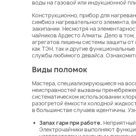
воды на газовой или индукционной пли
Конструкционно, прибор для нагрева
симбиоз нагревательного элемента, ё
закипании. Несмотря на элементарнос
чайников Ардесто Алматы
. Дело в то
агрегатов лишены системы защиты от 
как ТЭН, так и другие функциональны
службы любимого девайса. Ознакомит
Виды поломок
Мастера
, специализирующиеся на вос
неисправностей вызваны пренебрежен
систематическом использовании хлор
разогретой ёмкости холодной жидкос
в большинстве случаев идентичны. Уз
Запах гари при работе.
Неприятный 
Электрочайники выполняют функцио