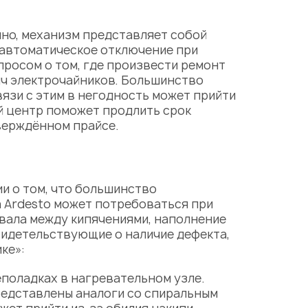
но, механизм представляет собой
 автоматическое отключение при
просом о том, где произвести
ремонт
бич электрочайников. Большинство
язи с этим в негодность может прийти
й центр
поможет продлить срок
верждённом прайсе.
и о том, что большинство
 Ardesto
может потребоваться при
вала между кипячениями, наполнение
видетельствующие о наличие дефекта,
ке»:
поладках в нагревательном узле.
редставлены аналоги со спиральным