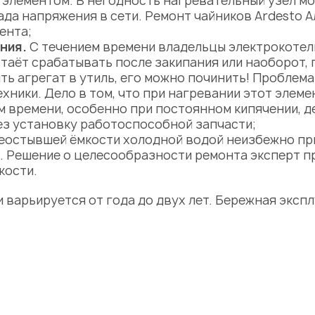
элементом. В негодность нагревательный узел мож
ада напряжения в сети.
Ремонт чайников Ardesto 
ента;
ния.
С течением времени владельцы электрокотелк
таёт срабатывать после закипания или наоборот,
ть агрегат в утиль, его можно
починить
! Проблема
хники. Дело в том, что при нагревании этот элеме
 времени, особенно при постоянном кипячении, д
з установку работоспособной запчасти;
еостывшей ёмкости холодной водой неизбежно пр
х. Решение о целесообразности ремонта эксперт п
кости.
и варьируется от года до двух лет. Бережная экс