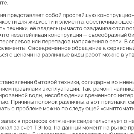
те.
ния представляет собой простейшую конструкцион
мкости для жидкости и элемента, обеспечивающее
ть техники, её владельцы часто озадачиваются во
м, что незатейливая конструкция — своеобразный 
перегревов или перепадов напряжения в сети. В св
е элементы. Своевременное обращение в
сервисны
ься с
ценами
на различные виды работ можно в ут
становлении бытовой техники, солидарны во мнени
ием правилами эксплуатации. Так,
ремонт чайника
ированной воды, несоблюдении временного интер
тью.
Причины
поломок различны, а вот признаки, с
нать о проблеме можно по следующей «симптомати
запах в процессе кипячения свидетельствует о не
нал за счёт ТЭНов. На данный момент на рынке п