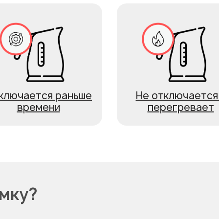
ключается раньше
Не отключается
времени
перегревает
омку?