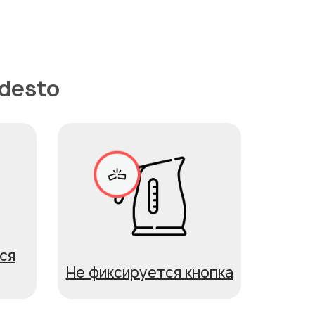
desto
ся
Не фиксируется кнопка