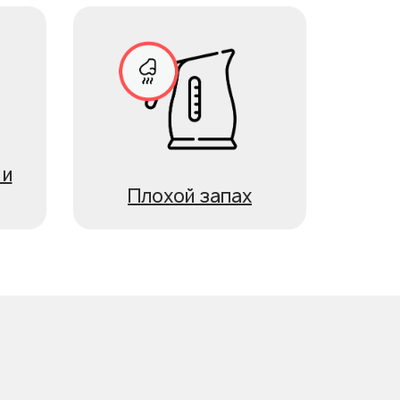
 и
Плохой запах