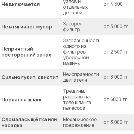
узлов и
Не включается
от 4 500 тг
отдельных
деталей
Засорен
Не втягивает мусор
от 3 000 тг
фильтр
Загрязненность
одного из
Неприятный
фильтров
от 2 500 тг
посторонний запах
уборочной
машины
Неисправности
Сильно гудит, свистит
от 3 000 тг
двигателя
Трещины,
разрывы на
Порвался шланг
от 6000 тг
теле шланга
пылесоса
Сломалась щётка или
Механическое
от 3 000 тг
насадка
повреждение