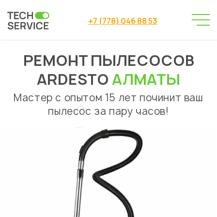
+7 (778) 046 88 53
РЕМОНТ ПЫЛЕСОСОВ
Сервисный центр
Ремонт пылесосов
→
→
Ремонт пылесосов Ardesto Алматы
ARDESTO
АЛМАТЫ
Мастер с опытом 15 лет починит ваш
пылесос за пару часов!