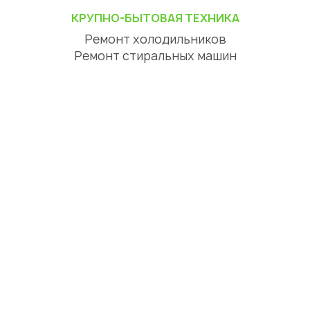
КРУПНО-БЫТОВАЯ ТЕХНИКА
Ремонт холодильников
Ремонт стиральных машин
Ремонт посудомоечных машин
Ремонт сушильных машин
Ремонт варочных панелей
Ремонт духовых шкафов
Ремонт вытяжек
ЦИФРОВАЯ ТЕХНИКА
Ремонт телевизоров
Ремонт телефонов
Ремонт планшетов
СЕРВИСНЫЙ ЦЕНТР АЛМАТЫ
О нас
Отзывы