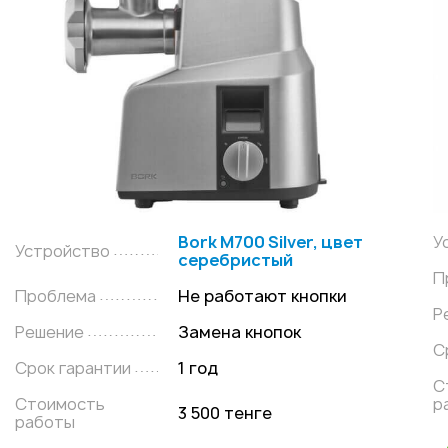
Bork M700 Silver, цвет
У
Устройство
серебристый
П
Проблема
Не работают кнопки
Р
Решение
Замена кнопок
С
Срок гарантии
1 год
С
Стоимость
р
3 500 тенге
работы