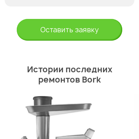
Укажите из какого вы
города
Оставить заявку
Астана
Истории последних
ремонтов Bork