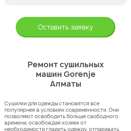
Оставить заявку
Укажите из какого вы
города
Астана
Ремонт сушильных
машин Gorenje
Алматы
Сушилки для одежды становятся все
популярнее в условиях современности. Они
позволяют освободить больше свободного
времени, освобождая хозяек от
необходимости гладить одежду, отпаривать