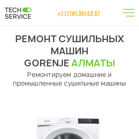
+7 (778) 351 53 37
РЕМОНТ СУШИЛЬНЫХ
Сервисный центр
→
Ремонт сушильных машин
→
МАШИН
Ремонт сушильных машин Gorenje Алматы
GORENJE
АЛМАТЫ
Ремонтируем домашние и
промышленные сушильные машины