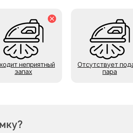
ходит неприятный
Отсутствует под
запах
пара
омку?