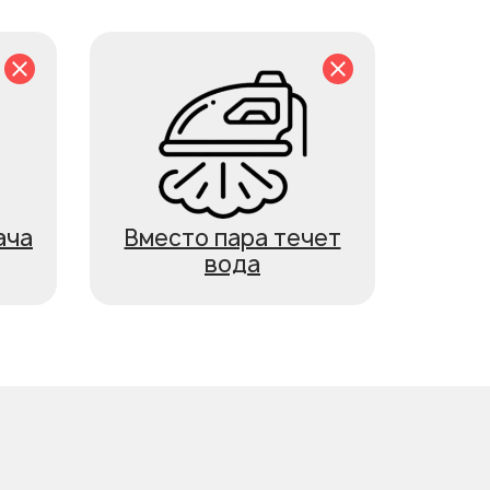
ача
Вместо пара течет
вода