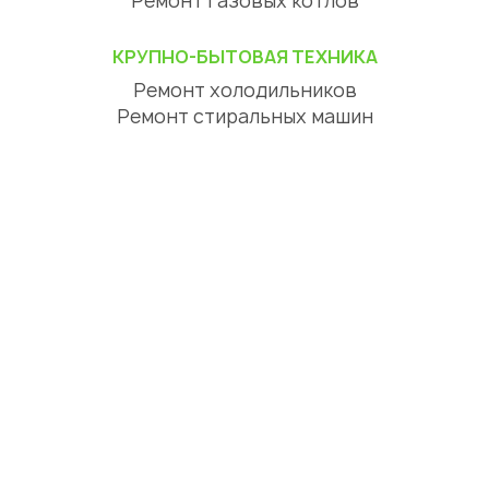
Ремонт газовых котлов
КРУПНО-БЫТОВАЯ ТЕХНИКА
Ремонт холодильников
Ремонт стиральных машин
Ремонт посудомоечных машин
Ремонт сушильных машин
Ремонт варочных панелей
Ремонт духовых шкафов
Ремонт вытяжек
ЦИФРОВАЯ ТЕХНИКА
Ремонт телевизоров
Ремонт телефонов
Ремонт планшетов
СЕРВИСНЫЙ ЦЕНТР АЛМАТЫ
О нас