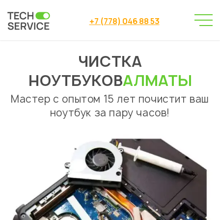
+7 (778) 046 88 53
ЧИСТКА
Сервисный центр
Ремонт ноутбуков
→
→
Чистка ноутбуков
НОУТБУКОВ
АЛМАТЫ
Мастер с опытом 15 лет почистит ваш
ноутбук за пару часов!