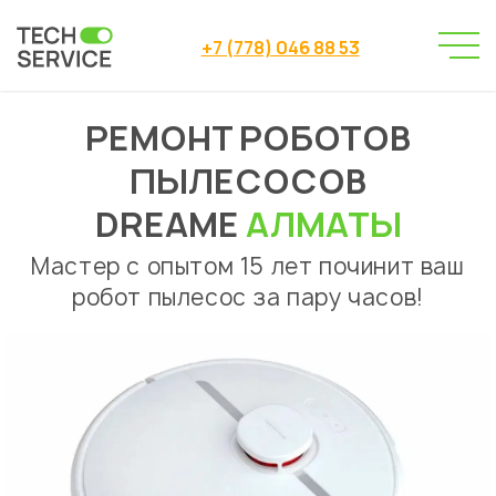
+7 (778) 046 88 53
РЕМОНТ РОБОТОВ
Сервисный центр
→
Ремонт роботов пылесосов
→
ПЫЛЕСОСОВ
Ремонт роботов пылесосов Dreame Алматы
DREAME
АЛМАТЫ
Мастер с опытом 15 лет починит ваш
робот пылесос за пару часов!