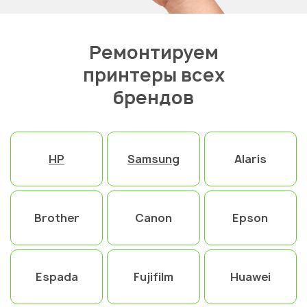
Ремонтируем
принтеры всех
брендов
Укажите из какого вы
города
HP
Samsung
Alaris
Астана
Brother
Canon
Epson
Espada
Fujifilm
Huawei