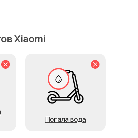
ов Xiaomi
я
Попала вода