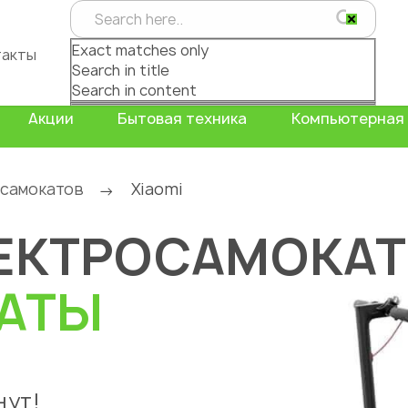
Exact matches only
такты
Search in title
Search in content
Акции
Бытовая техника
Компьютерная 
осамокатов
Xiaomi
→
ЕКТРОСАМОКА
АТЫ
нут!