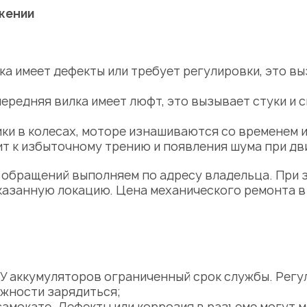
жении
ка имеет дефекты или требует регулировки, это в
передняя вилка имеет люфт, это вызывает стуки и 
и в колесах, моторе изнашиваются со временем и
ит к избыточному трению и появления шума при дв
 обращений выполняем по адресу владельца. При 
казанную локацию.
Цена
механического ремонта в 
 У аккумуляторов ограниченный срок службы. Регу
жности зарядиться;
самокате. Дефекты или коррозия в разъеме могут