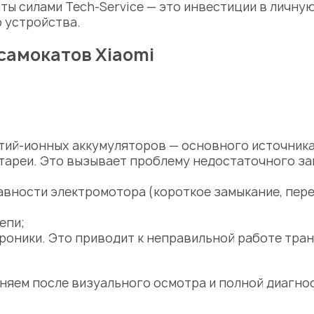
аты
силами Tech-Service — это инвестиции в личну
 устройства.
самокатов Xiaomi
итий-ионных аккумуляторов — основного источник
тареи. Это вызывает проблему недостаточного за
вности электромотора (короткое замыкание, перег
епи;
троники. Это приводит к неправильной работе тра
яем после визуального осмотра и полной диагнос