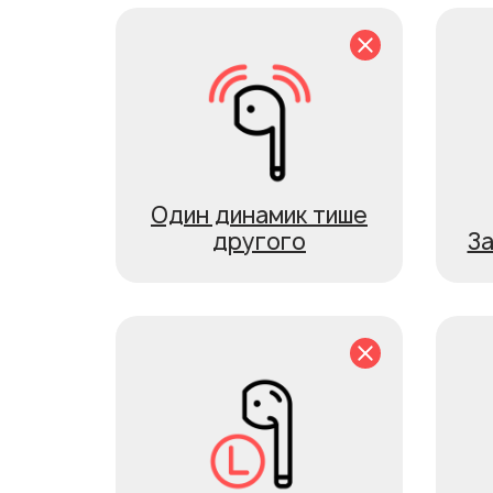
Один динамик тише
другого
З