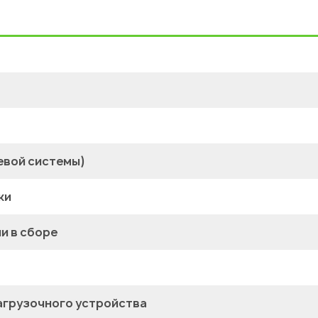
евой системы)
ки
и в сборе
агрузочного устройства