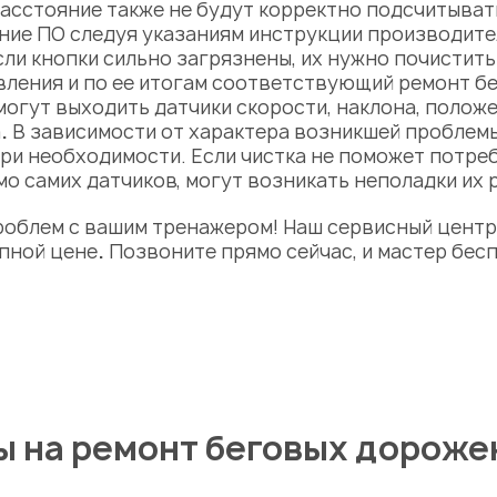
асстояние
также не будут корректно подсчитыват
ние ПО следуя указаниям инструкции производите
ли кнопки сильно загрязнены, их нужно почистить
вления и по ее итогам соответствующий
ремонт бе
могут выходить датчики скорости, наклона, полож
а
.
В зависимости от характера возникшей пробле
при необходимости. Если чистка не поможет потре
о самих датчиков, могут возникать неполадки их 
роблем с вашим тренажером! Наш
сервисный цент
упной
цене
.
Позвоните прямо сейчас, и мастер бесп
 на ремонт беговых дороже