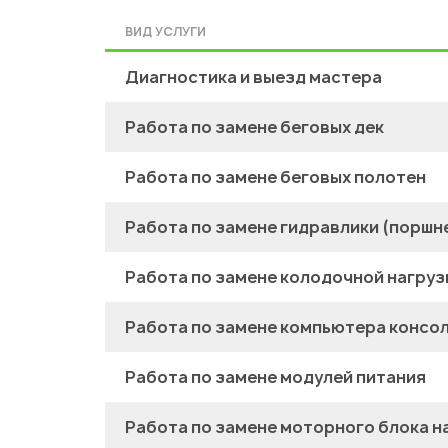
ВИД УСЛУГИ
Диагностика и выезд мастера
Работа по замене беговых дек
Работа по замене беговых полотен
Работа по замене гидравлики (поршн
Работа по замене колодочной нагруз
Работа по замене компьютера консол
Работа по замене модулей питания
Работа по замене моторного блока н