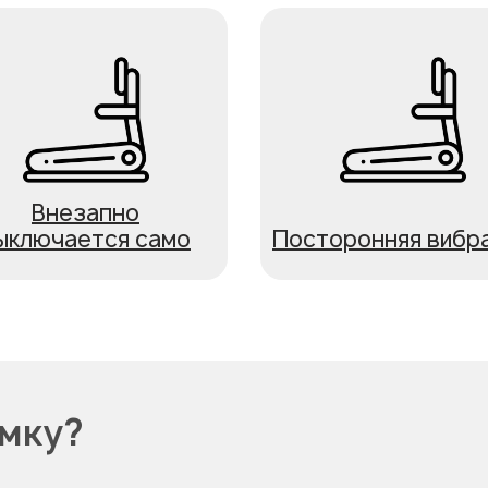
Внезапно
ыключается само
Посторонняя вибр
омку?