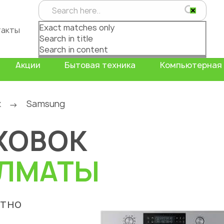
Exact matches only
такты
Search in title
Search in content
Акции
Бытовая техника
Компьютерная 
к
Samsung
→
ХОВОК
ЛМАТЫ
атно