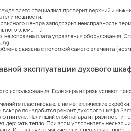
ежде всего специалист проверит верхний и нижни
атели мощности.
ервисного центра заподозрит неисправность тер
льного элемента.
, неисправна плата управления оборудования. Сп
sung
.
облема связана с поломкой самого элемента (возм
авной эксплуатации духового шка
го использования. Если жира и грязь успеют прис
меняйте пластиковые, а не металлические скребки
— вскоре понадобится
ремонт духового шкафа Sa
плотнителе. Налипший слой нагара и грязи портит 
ет держать тепло. При этом уплотнитель нельзя ч
одой. Используйте мягкие гели, специально предн