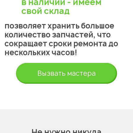
в наличии - имеем
свой склад
позволяет хранить большое
количество запчастей, что
сокращает сроки ремонта до
нескольких часов!
Укажите из какого вы
города
Астана
Вызвать мастера
Не нужно никуда