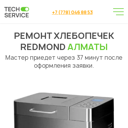
+7 (778) 046 88 53
РЕМОНТ ХЛЕБОПЕЧЕК
Сервисный центр
Ремонт хлебопечек
→
→
Ремонт хлебопечек Redmond Алматы
REDMOND
АЛМАТЫ
Мастер приедет через 37 минут после
оформления заявки.