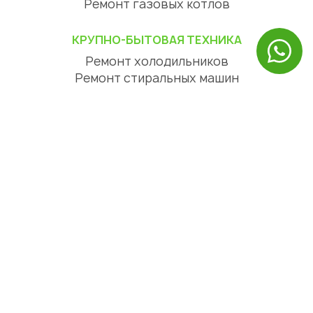
Ремонт газовых котлов
КРУПНО-БЫТОВАЯ ТЕХНИКА
Ремонт холодильников
Ремонт стиральных машин
Ремонт посудомоечных машин
Ремонт сушильных машин
Ремонт варочных панелей
Ремонт духовых шкафов
Ремонт вытяжек
ЦИФРОВАЯ ТЕХНИКА
Ремонт телевизоров
Ремонт телефонов
Ремонт планшетов
СЕРВИСНЫЙ ЦЕНТР АЛМАТЫ
О нас