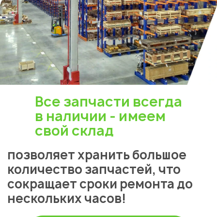
Все запчасти всегда
в наличии - имеем
свой склад
Укажите из какого вы
позволяет хранить большое
города
количество запчастей, что
Астана
сокращает сроки ремонта до
нескольких часов!