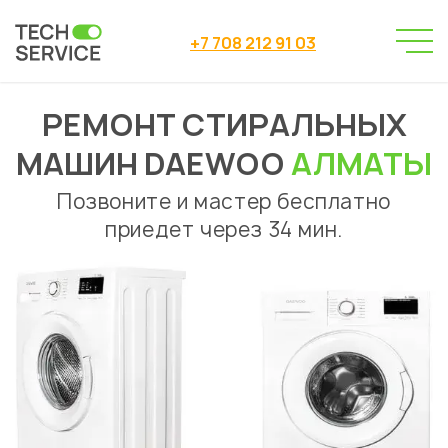
+7 708 212 91 03
РЕМОНТ СТИРАЛЬНЫХ
Сервисный центр
→
Ремонт стиральных машин
→
МАШИН DAEWOO
АЛМАТЫ
Ремонт стиральных машин Daewoo
Позвоните и мастер бесплатно
приедет через 34 мин.