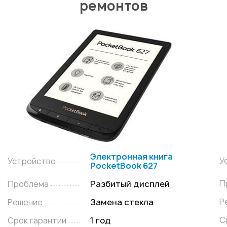
ремонтов
Электронная книга
У
Устройство
PocketBook 627
П
Проблема
Разбитый дисплей
Р
Решение
Замена стекла
С
Срок гарантии
1 год