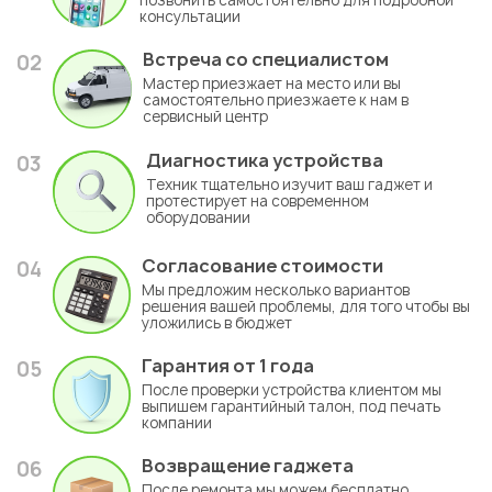
позвонить самостоятельно для подробной
консультации
Встреча со специалистом
02
Мастер приезжает на место или вы
самостоятельно приезжаете к нам в
сервисный центр
Диагностика устройства
03
Техник тщательно изучит ваш гаджет и
протестирует на современном
оборудовании
Согласование стоимости
04
Мы предложим несколько вариантов
решения вашей проблемы, для того чтобы вы
уложились в бюджет
Гарантия
от 1 года
05
После проверки устройства клиентом мы
выпишем гарантийный талон, под печать
компании
Возвращение гаджета
06
После ремонта мы можем бесплатно