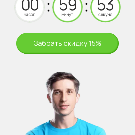
часов
минут
секунд
Забрать скидку 15%