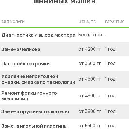
швейных машин
ВИД УСЛУГИ
ЦЕНА, ТГ.
ГАРАНТИЯ
Диагностика и выезд мастера
Бесплатно
—
Замена челнока
от 4200 тг
1 год
Настройка строчки
от 3500 тг
1 год
Удаление непригодной
от 4500 тг
1 год
смазки, смазка по технологии
Ремонт фрикционного
от 4500 тг
1 год
механизма
Замена пружины толкателя
от 3900 тг
1 год
Замена игольной пластины
от 5500 тг
1 год