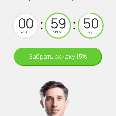
часов
минут
секунд
Забрать скидку 15%