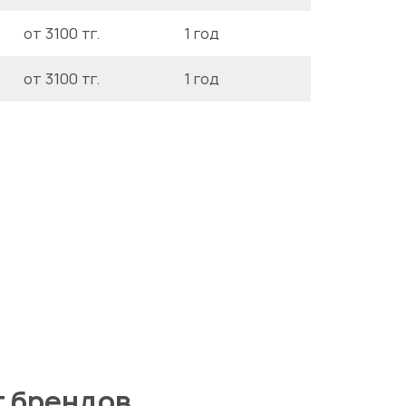
от 3100 тг.
1 год
от 3100 тг.
1 год
т брендов