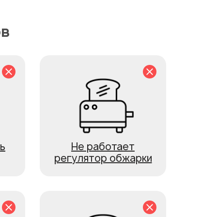
ов
ь
Не работает
регулятор обжарки