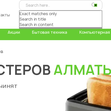
Exact matches only
такты
Search in title
Search in content
Акции
Бытовая техника
Компьютерная 
ов
СТЕРОВ
АЛМАТ
очинят