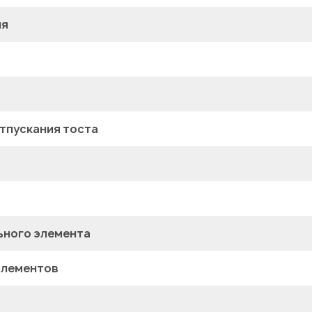
ия
тпускания тоста
ьного элемента
элементов