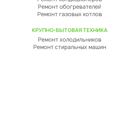
Ремонт обогревателей
Ремонт газовых котлов
КРУПНО-БЫТОВАЯ ТЕХНИКА
Ремонт холодильников
Ремонт стиральных машин
Ремонт посудомоечных машин
Ремонт сушильных машин
Ремонт варочных панелей
Ремонт духовых шкафов
Ремонт вытяжек
ЦИФРОВАЯ ТЕХНИКА
Ремонт телевизоров
Ремонт телефонов
Ремонт планшетов