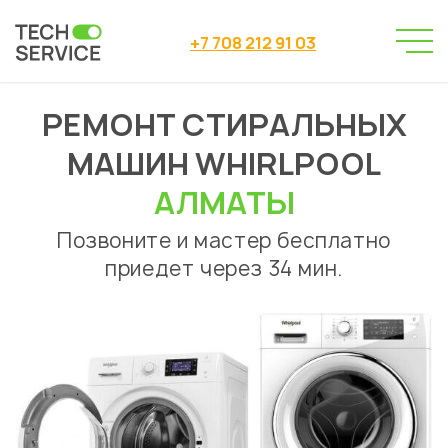
+7 708 212 91 03
РЕМОНТ СТИРАЛЬНЫХ
Сервисный центр
→
Ремонт стиральных машин
→
МАШИН WHIRLPOOL
Ремонт стиральных машин Whirlpool
АЛМАТЫ
Позвоните и мастер бесплатно
приедет через 34 мин.