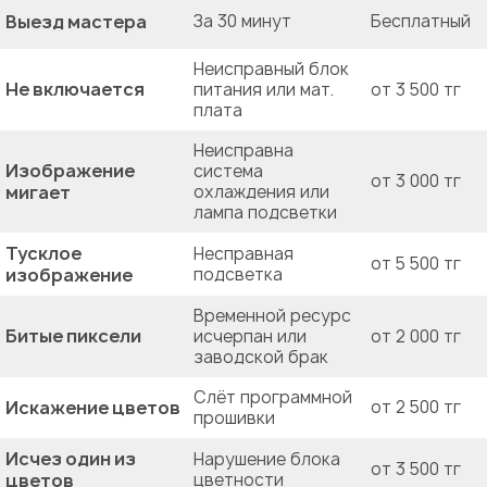
Выезд мастера
За 30 минут
Бесплатный
Неисправный блок
Не включается
питания или мат.
от 3 500 тг
плата
Неисправна
Изображение
система
от 3 000 тг
мигает
охлаждения или
лампа подсветки
Тусклое
Несправная
от 5 500 тг
изображение
подсветка
Временной ресурс
Битые пиксели
исчерпан или
от 2 000 тг
заводской брак
Слёт программной
Искажение цветов
от 2 500 тг
прошивки
Исчез один из
Нарушение блока
от 3 500 тг
цветов
цветности