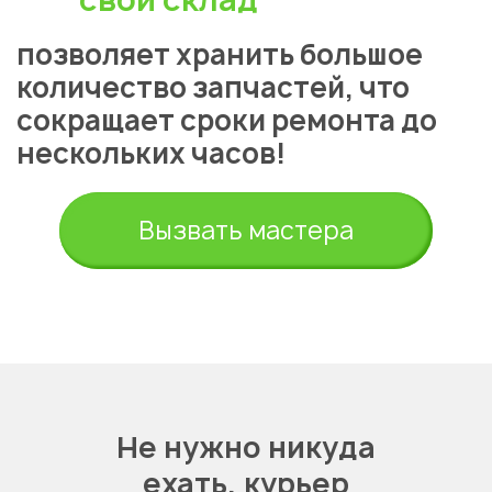
позволяет хранить большое
количество запчастей, что
сокращает сроки ремонта до
нескольких часов!
Укажите из какого вы
города
Вызвать мастера
Алматы
Не нужно никуда
ехать,
курьер