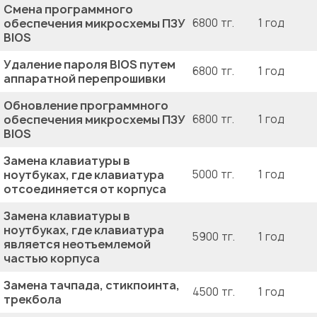
Смена программного
обеспечения микросхемы ПЗУ
6800 тг.
1 год
BIOS
Удаление пароля BIOS путем
6800 тг.
1 год
аппаратной перепрошивки
Обновление программного
обеспечения микросхемы ПЗУ
6800 тг.
1 год
BIOS
Замена клавиатуры в
ноутбуках, где клавиатура
5000 тг.
1 год
отсоединяется от корпуса
Замена клавиатуры в
ноутбуках, где клавиатура
5900 тг.
1 год
является неотъемлемой
частью корпуса
Замена тачпада, стикпоинта,
4500 тг.
1 год
трекбола