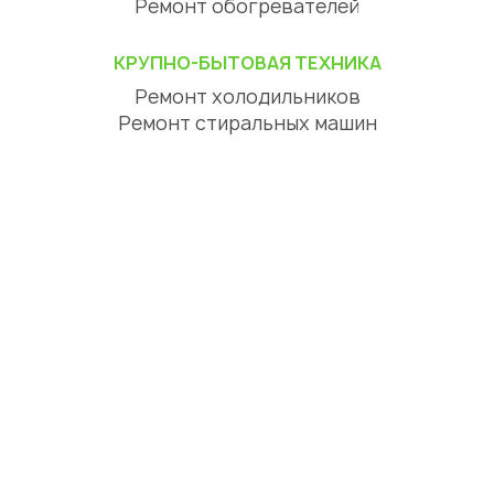
Ремонт обогревателей
КРУПНО-БЫТОВАЯ ТЕХНИКА
Ремонт холодильников
Ремонт стиральных машин
Ремонт посудомоечных машин
Ремонт сушильных машин
Ремонт варочных панелей
Ремонт духовок
Ремонт вытяжек
ЦИФРОВАЯ ТЕХНИКА
Ремонт телевизоров
Ремонт телефонов
Ремонт планшетов
СЕРВИСНЫЙ ЦЕНТР АСТАНА
О нас