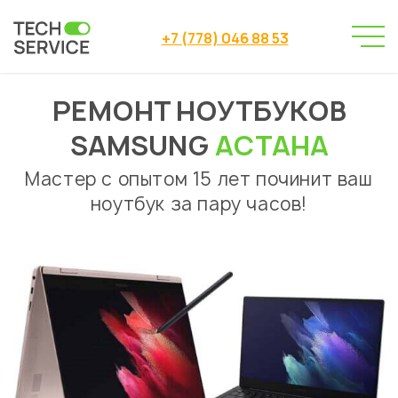
+7 (778) 046 88 53
РЕМОНТ НОУТБУКОВ
Сервисный центр
→
Сервисный центр Астана
→
SAMSUNG
АСТАНА
Ремонт ноутбуков
Samsung
→
Мастер с опытом 15 лет починит ваш
ноутбук за пару часов!