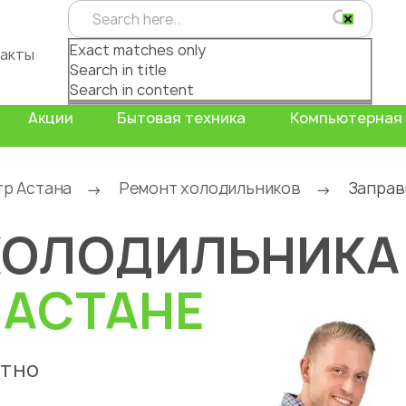
Exact matches only
акты
Search in title
Search in content
Акции
Бытовая техника
Компьютерная 
тр Астана
Ремонт холодильников
Заправ
→
→
ХОЛОДИЛЬНИКА
В
АСТАНЕ
атно