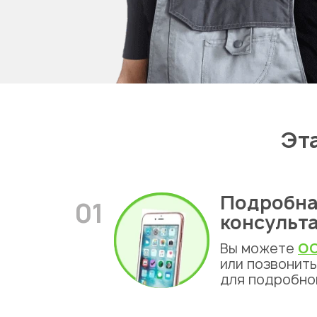
Алма
Эт
Подробна
01
консульт
Вы можете
ОС
или позвонит
для подробно