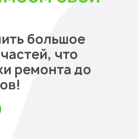
нить большое
частей, что
ки ремонта до
ов!