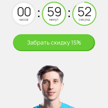
часов
минут
секунд
Забрать скидку 15%