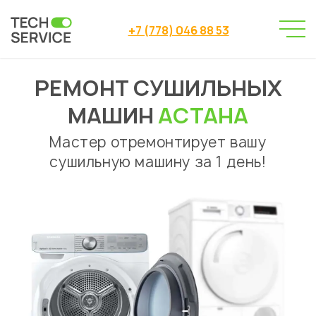
+7 (778) 046 88 53
РЕМОНТ СУШИЛЬНЫХ
Сервисный центр
→
Сервисный центр Астана
→
МАШИН
АСТАНА
Ремонт сушильных машин
Мастер отремонтирует вашу
сушильную машину за 1 день!