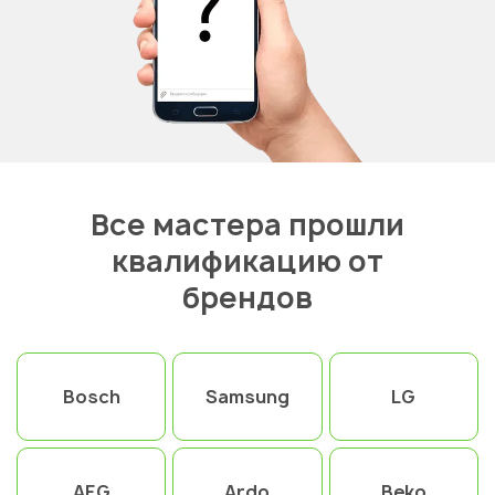
Все мастера прошли
квалификацию от
брендов
Bosch
Samsung
LG
AEG
Ardo
Beko