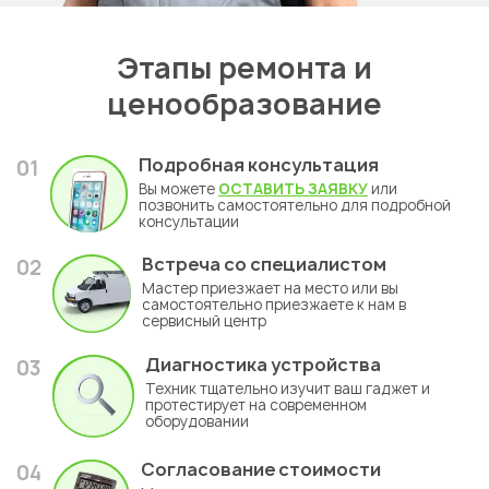
Укажите из какого вы
города
Этапы ремонта и
Алматы
ценообразование
Подробная консультация
01
Вы можете
ОСТАВИТЬ ЗАЯВКУ
или
позвонить самостоятельно для подробной
консультации
Встреча со специалистом
02
Мастер приезжает на место или вы
самостоятельно приезжаете к нам в
сервисный центр
Диагностика устройства
03
Техник тщательно изучит ваш гаджет и
протестирует на современном
оборудовании
Согласование стоимости
04