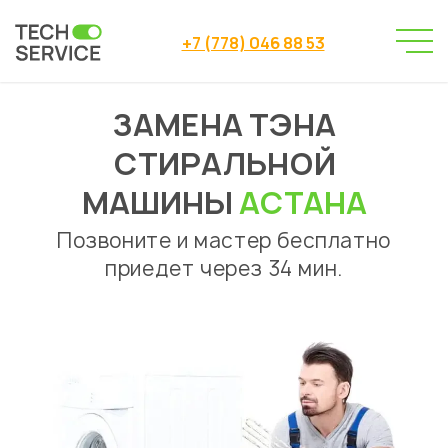
+7 (778) 046 88 53
ЗАМЕНА ТЭНА
Сервисный центр
→
Сервисный центр Астана
→
СТИРАЛЬНОЙ
Ремонт стиральных машин
→
Замена ТЭНа стиральной машины
МАШИНЫ
АСТАНА
Позвоните и мастер бесплатно
приедет через 34 мин.