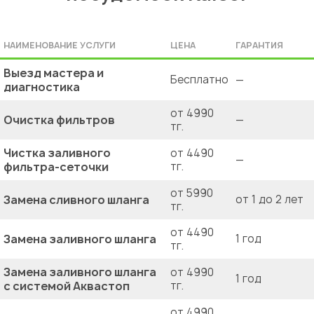
НАИМЕНОВАНИЕ УСЛУГИ
ЦЕНА
ГАРАНТИЯ
Выезд мастера и
Бесплатно
—
диагностика
от 4990
Очистка фильтров
—
тг.
Чистка заливного
от 4490
—
фильтра-сеточки
тг.
от 5990
Замена сливного шланга
от 1 до 2 лет
тг.
от 4490
Замена заливного шланга
1 год
тг.
Замена заливного шланга
от 4990
1 год
с системой Аквастоп
тг.
от 4990