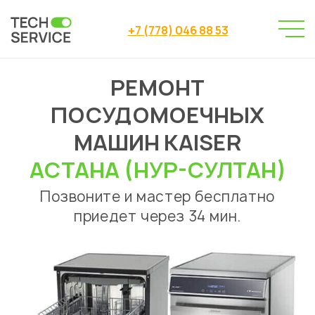
+7 (778) 046 88 53
РЕМОНТ
Сервисный центр
→
Сервисный центр Астана
→
ПОСУДОМОЕЧНЫХ
Ремонт посудомоечных машин
Kaiser
→
МАШИН KAISER
АСТАНА (НУР-СУЛТАН)
Позвоните и мастер бесплатно
приедет через 34 мин.