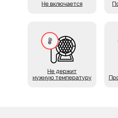
Не включается
П
Не держит
нужную температуру
Пр