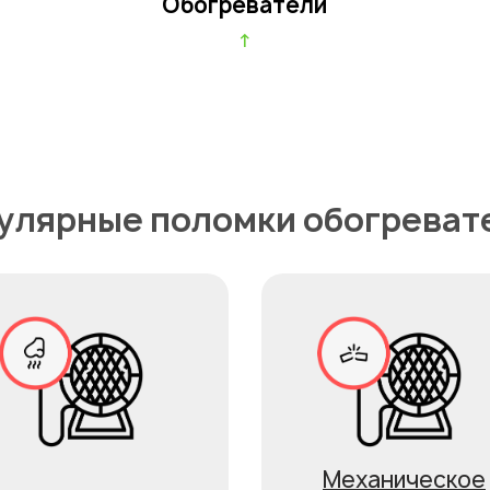
Обогреватели
↑
улярные поломки обогреват
Механическое