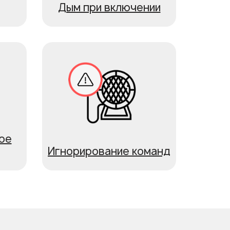
Дым при включении
ое
Игнорирование команд