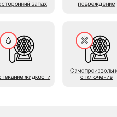
осторонний запах
повреждение
Самопроизвольн
отекание жидкости
отключение