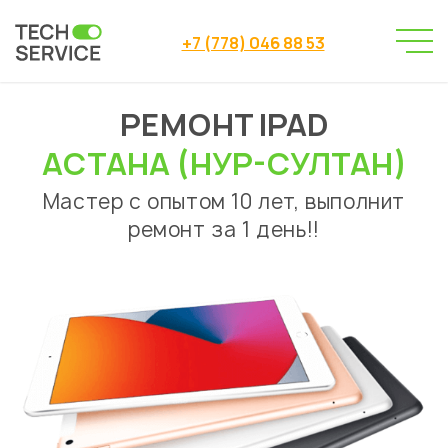
+7 (778) 046 88 53
РЕМОНТ IPAD
Сервисный центр
→
Сервисный центр Астана
→
АСТАНА (НУР-СУЛТАН)
Ремонт планшетов
iPad
→
Мастер с опытом 10 лет, выполнит
ремонт за 1 день!!