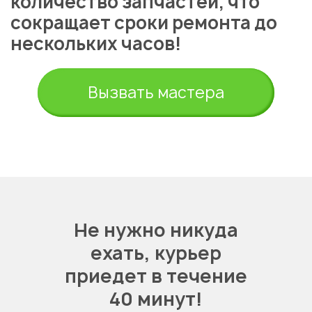
количество запчастей, что
сокращает сроки ремонта до
нескольких часов!
Укажите из какого вы
Вызвать мастера
города
Алматы
Не нужно никуда
ехать,
курьер
приедет в течение
40 минут!