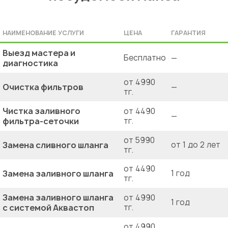
НАИМЕНОВАНИЕ УСЛУГИ
ЦЕНА
ГАРАНТИЯ
Выезд мастера и
Бесплатно
—
диагностика
от 4990
Очистка фильтров
—
тг.
Чистка заливного
от 4490
—
фильтра-сеточки
тг.
от 5990
Замена сливного шланга
от 1 до 2 лет
тг.
от 4490
Замена заливного шланга
1 год
тг.
Замена заливного шланга
от 4990
1 год
с системой Аквастоп
тг.
от 4990