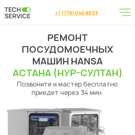
+7 (778) 046 88 53
РЕМОНТ
Сервисный центр
→
Сервисный центр Астана
→
ПОСУДОМОЕЧНЫХ
Ремонт посудомоечных машин
Hansa
→
МАШИН HANSA
АСТАНА (НУР-СУЛТАН)
Позвоните и мастер бесплатно
приедет через 34 мин.