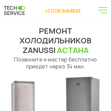
+7 (778) 046 88 53
РЕМОНТ
Сервисный центр
→
Сервисный центр Астана
→
ХОЛОДИЛЬНИКОВ
Ремонт холодильников
→
Ремонт холодильников Zanussi
ZANUSSI
АСТАНА
Позвоните и мастер бесплатно
приедет через 34 мин.