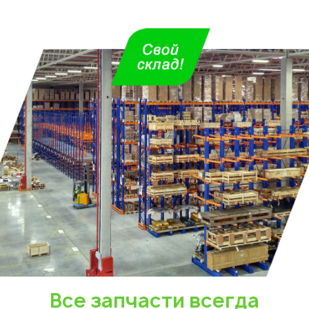
Укажите из какого вы
Все запчасти всегда
города