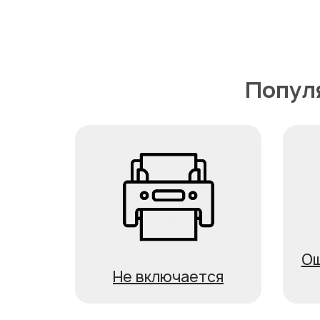
Попул
Ош
Не включается