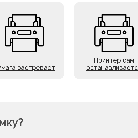
Принтер сам
умага застревает
останавливаетс
омку?