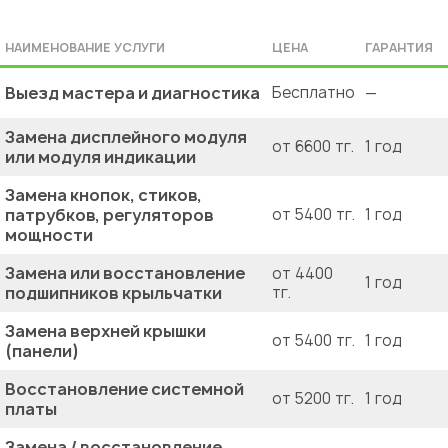
НАИМЕНОВАНИЕ УСЛУГИ
ЦЕНА
ГАРАНТИЯ
Выезд мастера и диагностика
Бесплатно
—
Замена дисплейного модуля
от 6600 тг.
1 год
или модуля индикации
Замена кнопок, стиков,
патрубков, регуляторов
от 5400 тг.
1 год
мощности
Замена или восстановление
от 4400
1 год
подшипников крыльчатки
тг.
Замена верхней крышки
от 5400 тг.
1 год
(панели)
Восстановление системной
от 5200 тг.
1 год
платы
Замена / восстановление