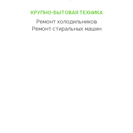
КРУПНО-БЫТОВАЯ ТЕХНИКА
Ремонт холодильников
Ремонт стиральных машин
Ремонт посудомоечных машин
Ремонт сушильных машин
Ремонт варочных панелей
Ремонт духовок
Ремонт вытяжек
ЦИФРОВАЯ ТЕХНИКА
Ремонт телевизоров
Ремонт телефонов
Ремонт планшетов
СЕРВИСНЫЙ ЦЕНТР АСТАНА
О нас