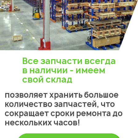
Все запчасти всегда
в наличии - имеем
свой склад
Укажите из какого вы
позволяет хранить большое
города
количество запчастей, что
Астана
сокращает сроки ремонта до
нескольких часов!