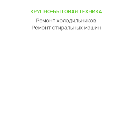
КРУПНО-БЫТОВАЯ ТЕХНИКА
Ремонт холодильников
Ремонт стиральных машин
Ремонт посудомоечных машин
Ремонт сушильных машин
Ремонт варочных панелей
Ремонт духовок
Ремонт вытяжек
ЦИФРОВАЯ ТЕХНИКА
Ремонт телевизоров
Ремонт телефонов
Ремонт планшетов
СЕРВИСНЫЙ ЦЕНТР АСТАНА
О нас