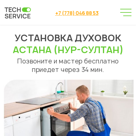
+7 (778) 046 88 53
УСТАНОВКА ДУХОВОК
Сервисный центр
→
Сервисный центр Астана
→
АСТАНА (НУР-СУЛТАН)
Ремонт духовок
Установка духовок
→
Позвоните и мастер бесплатно
приедет через 34 мин.