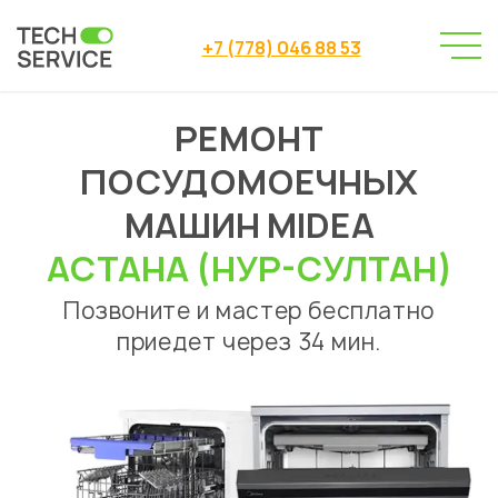
+7 (778) 046 88 53
РЕМОНТ
Сервисный центр
→
Сервисный центр Астана
→
ПОСУДОМОЕЧНЫХ
Ремонт посудомоечных машин
Midea
→
МАШИН MIDEA
АСТАНА (НУР-СУЛТАН)
Позвоните и мастер бесплатно
приедет через 34 мин.