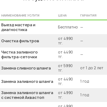
НАИМЕНОВАНИЕ УСЛУГИ
ЦЕНА
ГАРАНТИЯ
Выезд мастера и
Бесплатно
—
диагностика
от 4990
Очистка фильтров
—
тг.
Чистка заливного
от 4490
—
фильтра-сеточки
тг.
от 5990
Замена сливного шланга
от 1 до 2 лет
тг.
от 4490
Замена заливного шланга
1 год
тг.
Замена заливного шланга
от 4990
1 год
с системой Аквастоп
тг.
от 4990