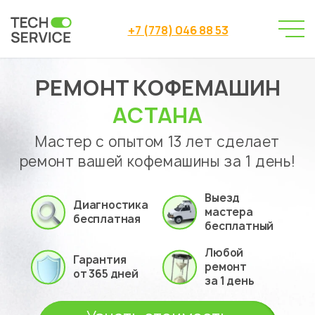
+7 (778) 046 88 53
РЕМОНТ КОФЕМАШИН
Сервисный центр
→
Сервисный центр Астана
→
АСТАНА
Ремонт кофемашин
Мастер с опытом 13 лет сделает
ремонт вашей кофемашины за 1 день!
Выезд
Диагностика
мастера
бесплатная
бесплатный
Любой
Гарантия
ремонт
от 365 дней
за 1 день