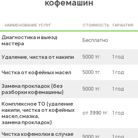
кофемашин
НАИМЕНОВАНИЕ УСЛУГ
СТОИМОСТЬ
ГАРАНТИЯ
Диагностика и выезд
Бесплатно
мастера
Удаление, чистка от накипи
5000 тг.
1 год
Чистка от кофейных масел
5000 тг.
1 год
Замена прокладок (без
5000 тг.
1 год
разборки кофемашины)
Комплексное ТО (удаление
накипи, чистка от кофейных
от 3990 тг.
1 год
масел,смазка,
замена прокладок)
Чистка кофемолки в случае
5000 тг.
1 год