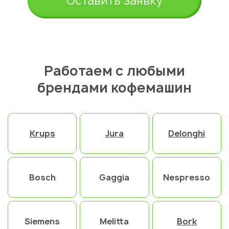
Оставить заявку
города
Алматы
Работаем с любыми
брендами кофемашин
Krups
Jura
Delonghi
Bosch
Gaggia
Nespresso
Siemens
Melitta
Bork