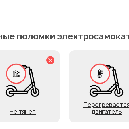
ые поломки электросамока
Перегреваетс
Не тянет
двигатель