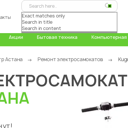
Exact matches only
акты
Search in title
Search in content
Акции
Бытовая техника
Компьютерная 
тр Астана
Ремонт электросамокатов
Kug
→
→
ЕКТРОСАМОКА
АНА
нут!