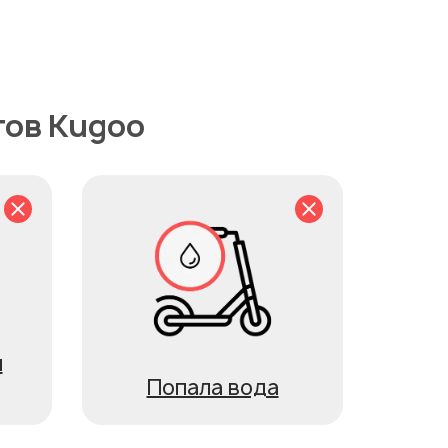
тов Kugoo
я
Попала вода