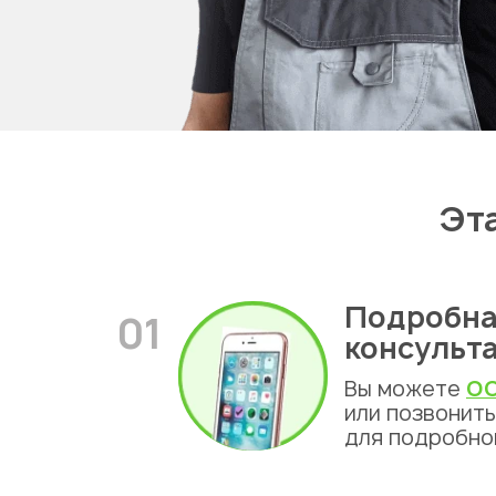
Алма
Эт
Подробна
01
консульт
Вы можете
ОС
или позвонит
для подробно