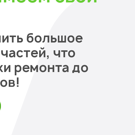
нить большое
частей, что
ки ремонта до
ов!