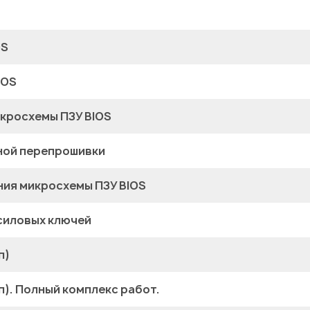
OS
MOS
кросхемы ПЗУ BIOS
ной перепрошивки
ия микросхемы ПЗУ BIOS
силовых ключей
п)
п). Полный комплекс работ.