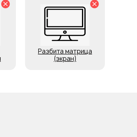
Разбита матрица
я
(экран)