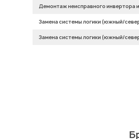
Демонтаж неисправного инвертора и
Замена системы логики (южный/севе
Замена системы логики (южный/север
Б