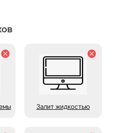
ков
ъемы
Залит жидкостью