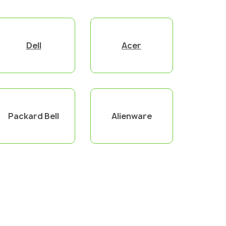
Dell
Acer
Packard Bell
Alienware