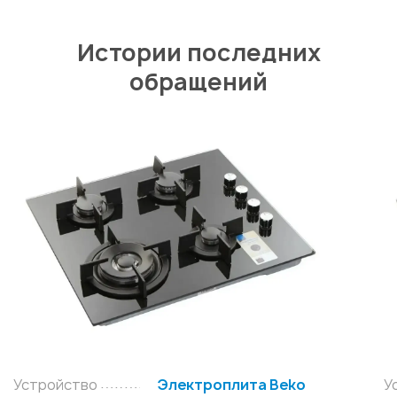
Истории последних
обращений
Устройство
Электроплита Beko
У