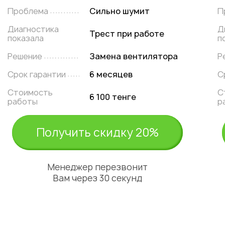
Проблема
Сильно шумит
П
Диагностика
Д
Трест при работе
показала
п
Решение
Замена вентилятора
Р
Срок гарантии
6 месяцев
С
Стоимость
С
6 100 тенге
работы
р
Получить скидку 20%
Менеджер перезвонит
Вам через 30 секунд