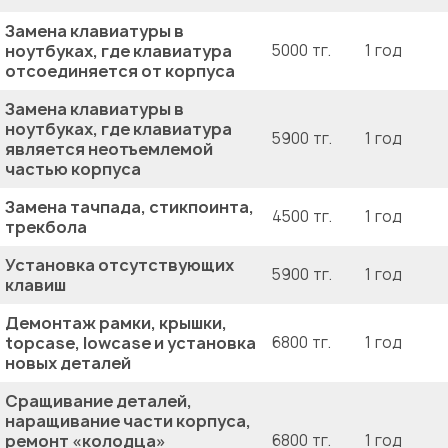
Замена клавиатуры в
ноутбуках, где клавиатура
5000 тг.
1 год
отсоединяется от корпуса
Замена клавиатуры в
ноутбуках, где клавиатура
5900 тг.
1 год
является неотъемлемой
частью корпуса
Замена тачпада, стикпоинта,
4500 тг.
1 год
трекбола
Установка отсутствующих
5900 тг.
1 год
клавиш
Демонтаж рамки, крышки,
topcase, lowcase и установка
6800 тг.
1 год
новых деталей
Сращивание деталей,
наращивание части корпуса,
ремонт «колодца»
6800 тг.
1 год