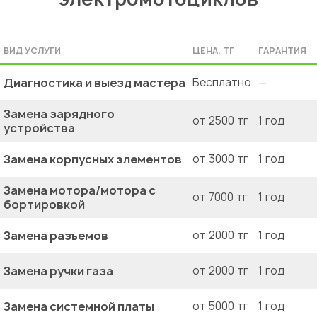
ВИД УСЛУГИ
ЦЕНА, ТГ
ГАРАНТИЯ
Диагностика и выезд мастера
Бесплатно
—
Замена зарядного
от 2500 тг
1 год
устройства
Замена корпусных элементов
от 3000 тг
1 год
Замена мотора/мотора с
от 7000 тг
1 год
бортировкой
Замена разъемов
от 2000 тг
1 год
Замена ручки газа
от 2000 тг
1 год
Замена системной платы
от 5000 тг
1 год