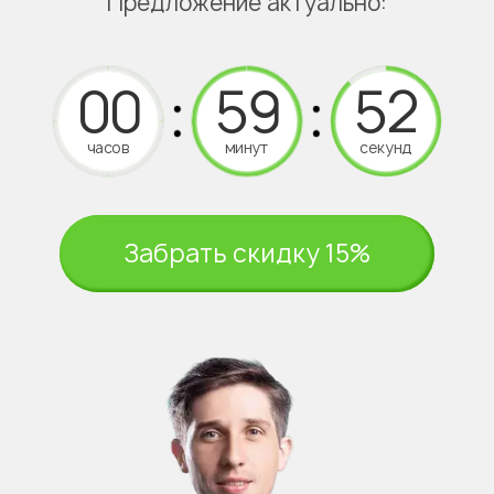
Предложение актуально:
часов
минут
секунд
Забрать скидку 15%