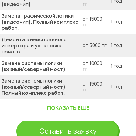
1 год
(видеочип)
тг
Замена графической логики
от 15000
(видеочип). Полный комплекс
1 год
тг
работ.
Демонтаж неисправного
инвертора и установка
от 5000 тг
1 год
нового
Замена системы логики
от 10000
1 год
(южный/северный мост)
тг
Замена системы логики
от 15000
(южный/северный мост).
1 год
тг
Полный комплекс работ.
ПОКАЗАТЬ ЕЩЕ
Оставить заявку