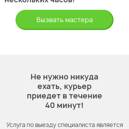
Вызвать мастера
Не нужно никуда
ехать,
курьер
Укажите из какого вы
приедет в течение
города
40 минут!
Алматы
Услуга по выезду специалиста является