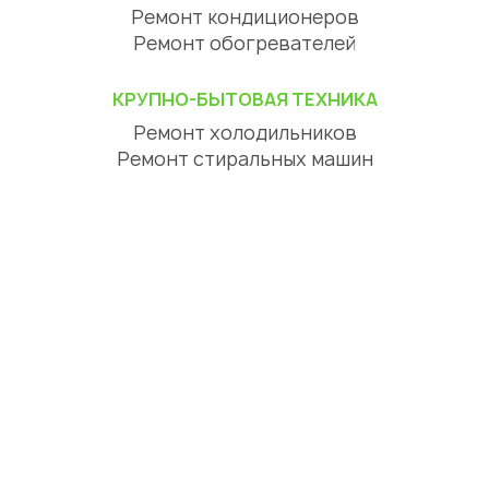
Ремонт кондиционеров
Ремонт обогревателей
КРУПНО-БЫТОВАЯ ТЕХНИКА
Ремонт холодильников
Ремонт стиральных машин
Ремонт посудомоечных машин
Ремонт сушильных машин
Ремонт варочных панелей
Ремонт духовок
Ремонт вытяжек
ЦИФРОВАЯ ТЕХНИКА
Ремонт телевизоров
Ремонт телефонов
Ремонт планшетов
СЕРВИСНЫЙ ЦЕНТР АСТАНА