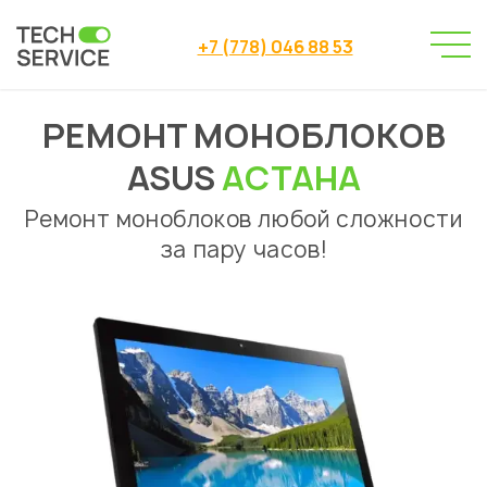
+7 (778) 046 88 53
РЕМОНТ МОНОБЛОКОВ
Сервисный центр
→
Сервисный центр Астана
→
ASUS
АСТАНА
Ремонт моноблоков
Asus
→
Ремонт моноблоков любой сложности
за пару часов!